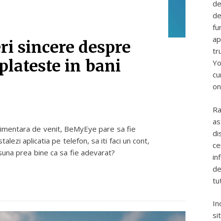
de
de
fu
ap
i sincere despre
tr
 plateste in bani
Yo
cu
on
Ra
as
plimentara de venit, BeMyEye pare sa fie
di
alezi aplicatia pe telefon, sa iti faci un cont,
ce
a suna prea bine ca sa fie adevarat?
in
de
tu
In
si