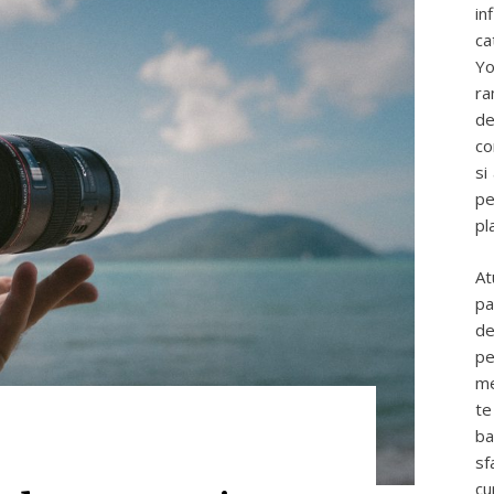
in
ca
Yo
ra
de
co
si
pe
pl
At
pa
de
pe
me
te
ba
sf
cu