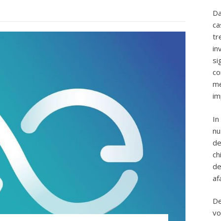
Da
ca
tr
in
si
co
me
im
In
nu
de
ch
de
af
De
vo