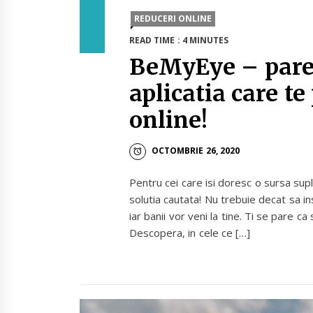
REDUCERI ONLINE
READ TIME : 4 MINUTES
BeMyEye – parer
aplicatia care te
online!
OCTOMBRIE 26, 2020
Pentru cei care isi doresc o sursa su
solutia cautata! Nu trebuie decat sa inst
iar banii vor veni la tine. Ti se pare c
Descopera, in cele ce […]