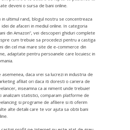
ate deveni o sursa de bani online.
 in ultimul rand, blogul nostru se concentreaza
 idei de afaceri in mediul online. In categoria
ani din Amazon”, vei descoperi ghiduri complete
spre cum trebuie sa procedezi pentru a castiga
ni din cel mai mare site de e-commerce din
me, adaptate pentru persoanele care locuiesc in
mania.
 asemenea, daca vrei sa lucrezi in industria de
rketing afiliat ori daca iti doresti o cariera de
eelancer, inseamna ca ai nimerit unde trebuie!
ci analizam statistici, comparam platforme de
eelancing si programe de afiliere si iti oferim
lte alte detalii care te vor ajuta sa obtii bani
line.
 castigi profit pe Internet nu este atat de greu