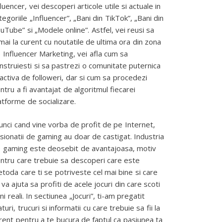
fluencer, vei descoperi articole utile si actuale in
tegoriile „Influencer”, „Bani din TikTok”, „Bani din
uTube” si „Modele online”. Astfel, vei reusi sa
mai la curent cu noutatile de ultima ora din zona
 Influencer Marketing, vei afla cum sa
nstruiesti si sa pastrezi o comunitate puternica
 activa de followeri, dar si cum sa procedezi
ntru a fi avantajat de algoritmul fiecarei
atforme de socializare.
unci cand vine vorba de profit de pe Internet,
sionatii de gaming au doar de castigat. Industria
 gaming este deosebit de avantajoasa, motiv
ntru care trebuie sa descoperi care este
toda care ti se potriveste cel mai bine si care
 va ajuta sa profiti de acele jocuri din care scoti
ni reali. In sectiunea „Jocuri”, ti-am pregatit
aturi, trucuri si informatii cu care trebuie sa fii la
rent pentru a te bucura de faptul ca pasiunea ta