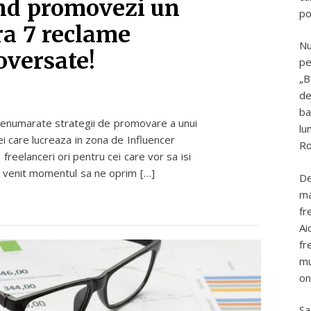
and promovezi un
po
a 7 reclame
Nu
oversate!
pe
„B
de
ba
t nenumarate strategii de promovare a unui
lu
i care lucreaza in zona de Influencer
Ro
freelanceri ori pentru cei care vor sa isi
 a venit momentul sa ne oprim […]
De
ma
fr
Ai
fr
mu
on
Sa