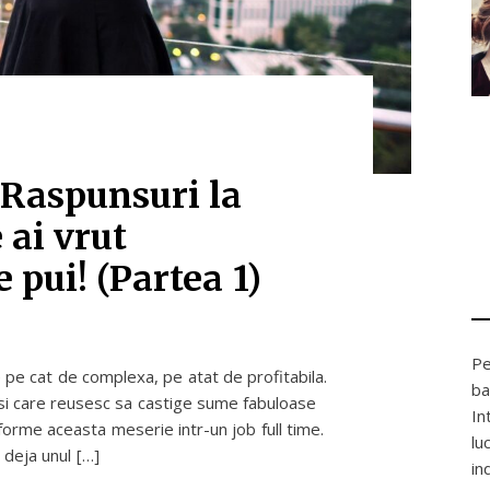
 Raspunsuri la
 ai vrut
 pui! (Partea 1)
Pe
e pe cat de complexa, pe atat de profitabila.
ba
 si care reusesc sa castige sume fabuloase
In
forme aceasta meserie intr-un job full time.
lu
 deja unul […]
in