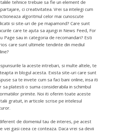
taliile tehnice trebuie sa fie un element de
partajare, ci creativitatea. Vrei sa intelegi cum
nctioneaza algoritmul celor mai cunoscute
licatii si site-uri de pe mapamond? Care sunt
ucurile care te ajuta sa ajungi in News Feed, For
u Page sau in categoria de recomandari? Esti
rios care sunt ultimele tendinte din mediul
line?
spunsurile la aceste intrebari, si multe altele, te
teapta in blogul acesta. Exista site-uri care sunt
spuse sa te invete cum sa faci bani online, insa iti
r sa platesti o suma considerabila in schimbul
formatiilor primite. Noi iti oferim toate aceste
talii gratuit, in articole scrise pe intelesul
turor.
diferent de domeniul tau de interes, pe acest
te vei gasi ceea ce conteaza. Daca vrei sa devii