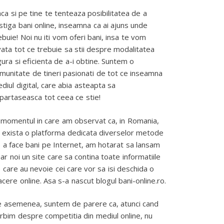
ca si pe tine te tenteaza posibilitatea de a
stiga bani online, inseamna ca ai ajuns unde
ebuie! Noi nu iti vom oferi bani, insa te vom
vata tot ce trebuie sa stii despre modalitatea
gura si eficienta de a-i obtine. Suntem o
munitate de tineri pasionati de tot ce inseamna
diul digital, care abia asteapta sa
partaseasca tot ceea ce stie!
 momentul in care am observat ca, in Romania,
 exista o platforma dedicata diverselor metode
 a face bani pe Internet, am hotarat sa lansam
iar noi un site care sa contina toate informatiile
 care au nevoie cei care vor sa isi deschida o
acere online. Asa s-a nascut blogul bani-online.ro.
 asemenea, suntem de parere ca, atunci cand
rbim despre competitia din mediul online, nu