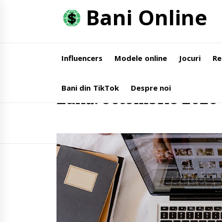
Skip
Bani Online
to
content
Influencers
Modele online
Jocuri
Re
Home
2020
octombrie
Bani din TikTok
Despre noi
Lună:
octombrie 2020