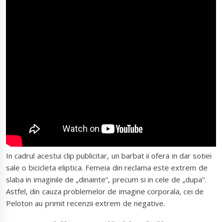
In cadrul acestui clip publicitar, un barbat ii ofera in dar sotiei
sale o bicicleta eliptica. Femeia din reclama este extrem de
slaba in imaginile de „dinainte”, precum si in cele de „dupa”.
Astfel, din cauza problemelor de imagine corporala, cei de
Peloton au primit recenzii extrem de negative.