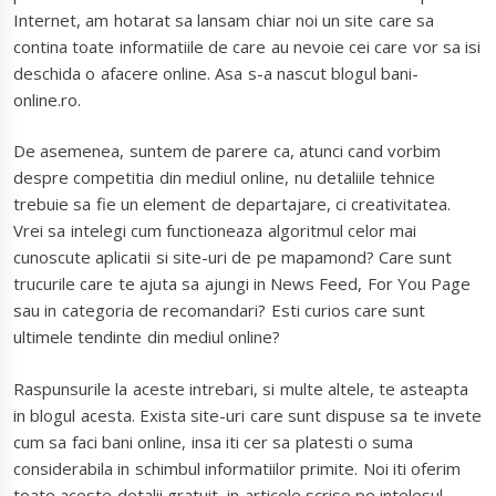
Internet, am hotarat sa lansam chiar noi un site care sa
contina toate informatiile de care au nevoie cei care vor sa isi
deschida o afacere online. Asa s-a nascut blogul bani-
online.ro.
De asemenea, suntem de parere ca, atunci cand vorbim
despre competitia din mediul online, nu detaliile tehnice
trebuie sa fie un element de departajare, ci creativitatea.
Vrei sa intelegi cum functioneaza algoritmul celor mai
cunoscute aplicatii si site-uri de pe mapamond? Care sunt
trucurile care te ajuta sa ajungi in News Feed, For You Page
sau in categoria de recomandari? Esti curios care sunt
ultimele tendinte din mediul online?
Raspunsurile la aceste intrebari, si multe altele, te asteapta
in blogul acesta. Exista site-uri care sunt dispuse sa te invete
cum sa faci bani online, insa iti cer sa platesti o suma
considerabila in schimbul informatiilor primite. Noi iti oferim
toate aceste detalii gratuit, in articole scrise pe intelesul