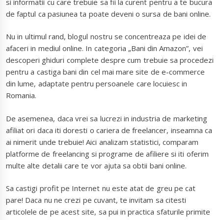
si informatii cu care trebuie sa fii la curent pentru a te bucura
de faptul ca pasiunea ta poate deveni o sursa de bani online.
Nu in ultimul rand, blogul nostru se concentreaza pe idei de
afaceri in mediul online. In categoria „Bani din Amazon”, vei
descoperi ghiduri complete despre cum trebuie sa procedezi
pentru a castiga bani din cel mai mare site de e-commerce
din lume, adaptate pentru persoanele care locuiesc in
Romania.
De asemenea, daca vrei sa lucrezi in industria de marketing
afiliat ori daca iti doresti o cariera de freelancer, inseamna ca
ai nimerit unde trebuie! Aici analizam statistici, comparam
platforme de freelancing si programe de afiliere si iti oferim
multe alte detalii care te vor ajuta sa obtii bani online.
Sa castigi profit pe Internet nu este atat de greu pe cat
pare! Daca nu ne crezi pe cuvant, te invitam sa citesti
articolele de pe acest site, sa pui in practica sfaturile primite