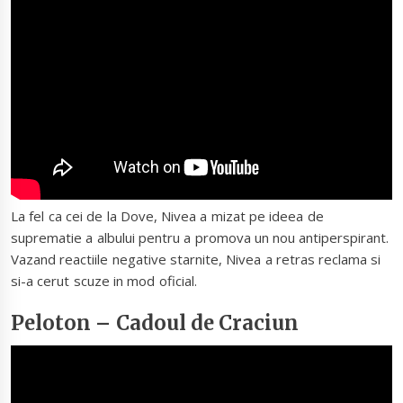
La fel ca cei de la Dove, Nivea a mizat pe ideea de
suprematie a albului pentru a promova un nou antiperspirant.
Vazand reactiile negative starnite, Nivea a retras reclama si
si-a cerut scuze in mod oficial.
Peloton – Cadoul de Craciun