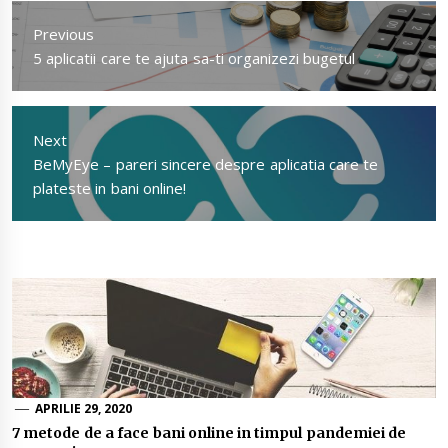
în
Previous
articole
Previous
5 aplicatii care te ajuta sa-ti organizezi bugetul
post:
Next
Next
BeMyEye – pareri sincere despre aplicatia care te
post:
plateste in bani online!
APRILIE 29, 2020
7 metode de a face bani online in timpul pandemiei de