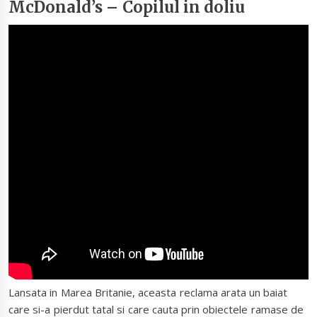
McDonald’s – Copilul in doliu
Lansata in Marea Britanie, aceasta reclama arata un baiat
care si-a pierdut tatal si care cauta prin obiectele ramase de