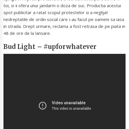
toi, si ii ofera unui jandarm o doza de suc. Productia acestui
spot publicitar a ratat scopul protestelor si a neglijat
nedreptatile de ordin social care i-au facut pe oameni sa iasa
in strada. Drept urmare, reclama a fost retrasa de pe piata in
48 de ore de la lansare.
Bud Light – #upforwhatever