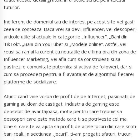
tuturor.
Indiferent de domeniul tau de interes, pe acest site vei gasi
ceea ce conteaza. Daca vrei sa devii influencer, vei descoperi
articole utile si actuale in categoriile „Influencer”, „Bani din
TikTok”, „Bani din YouTube” si „Modele online”. Astfel, vei
reusi sa ramai la curent cu noutatile de ultima ora din zona de
Influencer Marketing, vei afla cum sa construiesti si sa
pastrezi o comunitate puternica si activa de followeri, dar si
cum sa procedezi pentru a fi avantajat de algoritmul fiecarei
platforme de socializare.
Atunci cand vine vorba de profit de pe Internet, pasionatii de
gaming au doar de castigat. Industria de gaming este
deosebit de avantajoasa, motiv pentru care trebuie sa
descoperi care este metoda care ti se potriveste cel mai
bine si care te va ajuta sa profiti de acele jocuri din care scoti
bani reali. In sectiunea „Jocuri”, ti-am pregatit sfaturi, trucuri