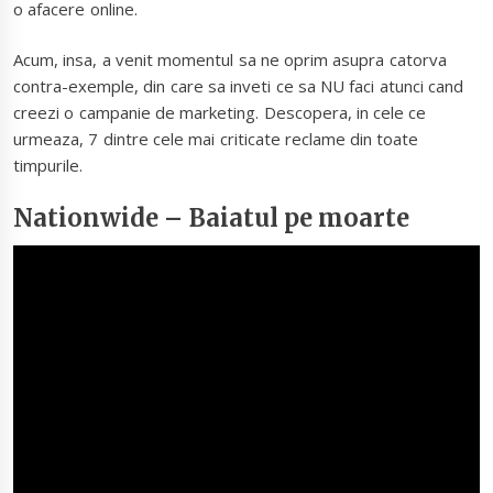
o afacere online.
Acum, insa, a venit momentul sa ne oprim asupra catorva
contra-exemple, din care sa inveti ce sa NU faci atunci cand
creezi o campanie de marketing. Descopera, in cele ce
urmeaza, 7 dintre cele mai criticate reclame din toate
timpurile.
Nationwide – Baiatul pe moarte