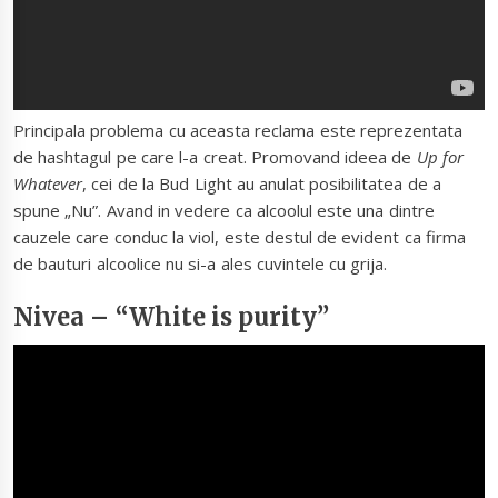
Principala problema cu aceasta reclama este reprezentata
de hashtagul pe care l-a creat. Promovand ideea de
Up for
Whatever
, cei de la Bud Light au anulat posibilitatea de a
spune „Nu”. Avand in vedere ca alcoolul este una dintre
cauzele care conduc la viol, este destul de evident ca firma
de bauturi alcoolice nu si-a ales cuvintele cu grija.
Nivea – “White is purity”