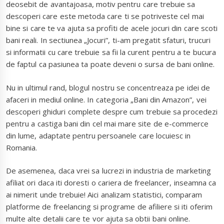
deosebit de avantajoasa, motiv pentru care trebuie sa
descoperi care este metoda care ti se potriveste cel mai
bine si care te va ajuta sa profiti de acele jocuri din care scoti
bani reali. In sectiunea „Jocuri”, ti-am pregatit sfaturi, trucuri
si informatii cu care trebuie sa fii la curent pentru a te bucura
de faptul ca pasiunea ta poate deveni o sursa de bani online.
Nu in ultimul rand, blogul nostru se concentreaza pe idei de
afaceri in mediul online. In categoria „Bani din Amazon”, vei
descoperi ghiduri complete despre cum trebuie sa procedezi
pentru a castiga bani din cel mai mare site de e-commerce
din lume, adaptate pentru persoanele care locuiesc in
Romania.
De asemenea, daca vrei sa lucrezi in industria de marketing
afiliat ori daca iti doresti o cariera de freelancer, inseamna ca
ai nimerit unde trebuie! Aici analizam statistici, comparam
platforme de freelancing si programe de afiliere si iti oferim
multe alte detalii care te vor ajuta sa obtii bani online.