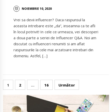
NOIEMBRIE 10, 2020
Vrei sa devii influencer? Daca raspunsul la
aceasta intrebare este „da”, inseamna ca te afli
în locul potrivit! In cele ce urmeaza, vei descoperi
a doua parte a seriei de Influencer Q&A. Noi am
discutat cu influenceri renumiti si am aflat
raspunsurile la cele mai arzatoare intrebari din
domeniu. Astfel, […]
Navigare
1
2
…
16
Următor
în
articole