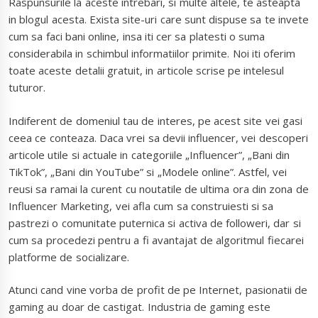
Raspunsurile la aceste intrebari, si multe altele, te asteapta
in blogul acesta. Exista site-uri care sunt dispuse sa te invete
cum sa faci bani online, insa iti cer sa platesti o suma
considerabila in schimbul informatiilor primite. Noi iti oferim
toate aceste detalii gratuit, in articole scrise pe intelesul
tuturor.
Indiferent de domeniul tau de interes, pe acest site vei gasi
ceea ce conteaza. Daca vrei sa devii influencer, vei descoperi
articole utile si actuale in categoriile „Influencer”, „Bani din
TikTok”, „Bani din YouTube” si „Modele online”. Astfel, vei
reusi sa ramai la curent cu noutatile de ultima ora din zona de
Influencer Marketing, vei afla cum sa construiesti si sa
pastrezi o comunitate puternica si activa de followeri, dar si
cum sa procedezi pentru a fi avantajat de algoritmul fiecarei
platforme de socializare.
Atunci cand vine vorba de profit de pe Internet, pasionatii de
gaming au doar de castigat. Industria de gaming este