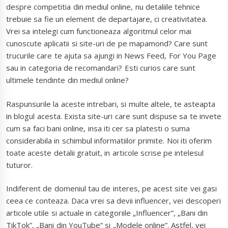
despre competitia din mediul online, nu detaliile tehnice
trebuie sa fie un element de departajare, ci creativitatea.
Vrei sa intelegi cum functioneaza algoritmul celor mai
cunoscute aplicatii si site-uri de pe mapamond? Care sunt
trucurile care te ajuta sa ajungi in News Feed, For You Page
sau in categoria de recomandari? Esti curios care sunt
ultimele tendinte din mediul online?
Raspunsurile la aceste intrebari, si multe altele, te asteapta
in blogul acesta. Exista site-uri care sunt dispuse sa te invete
cum sa faci bani online, insa iti cer sa platesti o suma
considerabila in schimbul informatiilor primite. Noi iti oferim
toate aceste detalii gratuit, in articole scrise pe intelesul
tuturor.
Indiferent de domeniul tau de interes, pe acest site vei gasi
ceea ce conteaza. Daca vrei sa devii influencer, vei descoperi
articole utile si actuale in categoriile „Influencer”, „Bani din
TikTok”, „Bani din YouTube” si „Modele online”. Astfel, vei