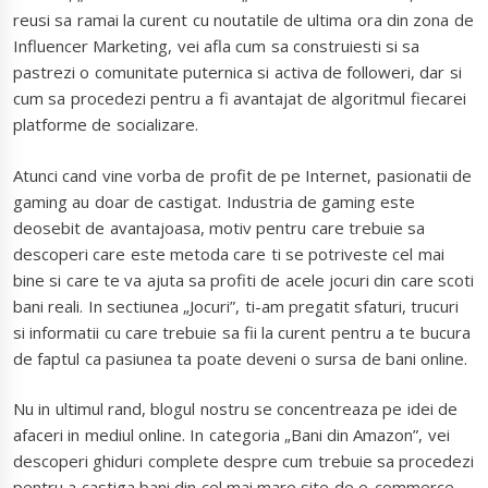
reusi sa ramai la curent cu noutatile de ultima ora din zona de
Influencer Marketing, vei afla cum sa construiesti si sa
pastrezi o comunitate puternica si activa de followeri, dar si
cum sa procedezi pentru a fi avantajat de algoritmul fiecarei
platforme de socializare.
Atunci cand vine vorba de profit de pe Internet, pasionatii de
gaming au doar de castigat. Industria de gaming este
deosebit de avantajoasa, motiv pentru care trebuie sa
descoperi care este metoda care ti se potriveste cel mai
bine si care te va ajuta sa profiti de acele jocuri din care scoti
bani reali. In sectiunea „Jocuri”, ti-am pregatit sfaturi, trucuri
si informatii cu care trebuie sa fii la curent pentru a te bucura
de faptul ca pasiunea ta poate deveni o sursa de bani online.
Nu in ultimul rand, blogul nostru se concentreaza pe idei de
afaceri in mediul online. In categoria „Bani din Amazon”, vei
descoperi ghiduri complete despre cum trebuie sa procedezi
pentru a castiga bani din cel mai mare site de e-commerce