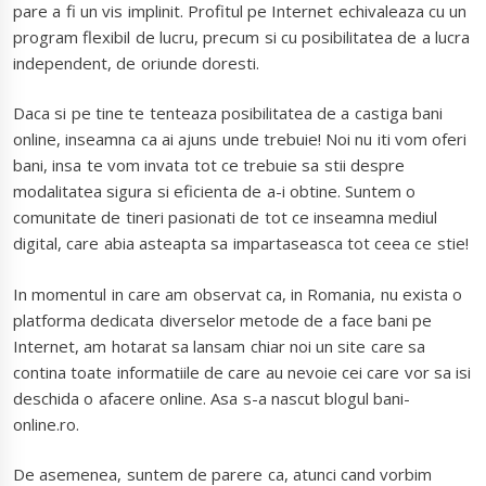
pare a fi un vis implinit. Profitul pe Internet echivaleaza cu un
program flexibil de lucru, precum si cu posibilitatea de a lucra
independent, de oriunde doresti.
Daca si pe tine te tenteaza posibilitatea de a castiga bani
online, inseamna ca ai ajuns unde trebuie! Noi nu iti vom oferi
bani, insa te vom invata tot ce trebuie sa stii despre
modalitatea sigura si eficienta de a-i obtine. Suntem o
comunitate de tineri pasionati de tot ce inseamna mediul
digital, care abia asteapta sa impartaseasca tot ceea ce stie!
In momentul in care am observat ca, in Romania, nu exista o
platforma dedicata diverselor metode de a face bani pe
Internet, am hotarat sa lansam chiar noi un site care sa
contina toate informatiile de care au nevoie cei care vor sa isi
deschida o afacere online. Asa s-a nascut blogul bani-
online.ro.
De asemenea, suntem de parere ca, atunci cand vorbim