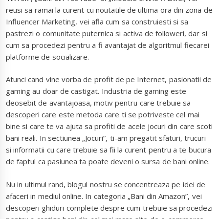
reusi sa ramai la curent cu noutatile de ultima ora din zona de
Influencer Marketing, vei afla cum sa construiesti si sa
pastrezi o comunitate puternica si activa de followeri, dar si
cum sa procedezi pentru a fi avantajat de algoritmul fiecarei
platforme de socializare.
Atunci cand vine vorba de profit de pe Internet, pasionatii de
gaming au doar de castigat. Industria de gaming este
deosebit de avantajoasa, motiv pentru care trebuie sa
descoperi care este metoda care ti se potriveste cel mai
bine si care te va ajuta sa profiti de acele jocuri din care scoti
bani reali. In sectiunea „Jocuri”, ti-am pregatit sfaturi, trucuri
si informatii cu care trebuie sa fii la curent pentru a te bucura
de faptul ca pasiunea ta poate deveni o sursa de bani online.
Nu in ultimul rand, blogul nostru se concentreaza pe idei de
afaceri in mediul online. In categoria „Bani din Amazon”, vei
descoperi ghiduri complete despre cum trebuie sa procedezi