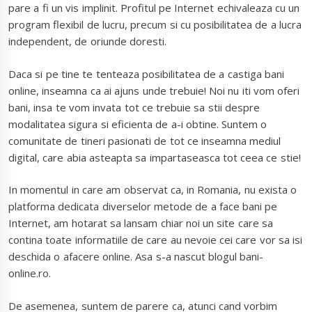
pare a fi un vis implinit. Profitul pe Internet echivaleaza cu un
program flexibil de lucru, precum si cu posibilitatea de a lucra
independent, de oriunde doresti.
Daca si pe tine te tenteaza posibilitatea de a castiga bani
online, inseamna ca ai ajuns unde trebuie! Noi nu iti vom oferi
bani, insa te vom invata tot ce trebuie sa stii despre
modalitatea sigura si eficienta de a-i obtine. Suntem o
comunitate de tineri pasionati de tot ce inseamna mediul
digital, care abia asteapta sa impartaseasca tot ceea ce stie!
In momentul in care am observat ca, in Romania, nu exista o
platforma dedicata diverselor metode de a face bani pe
Internet, am hotarat sa lansam chiar noi un site care sa
contina toate informatiile de care au nevoie cei care vor sa isi
deschida o afacere online. Asa s-a nascut blogul bani-
online.ro.
De asemenea, suntem de parere ca, atunci cand vorbim