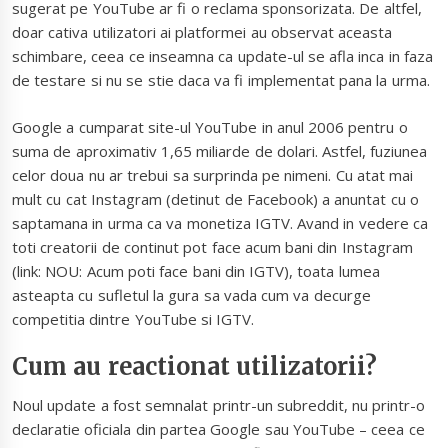
sugerat pe YouTube ar fi o reclama sponsorizata. De altfel,
doar cativa utilizatori ai platformei au observat aceasta
schimbare, ceea ce inseamna ca update-ul se afla inca in faza
de testare si nu se stie daca va fi implementat pana la urma.
Google a cumparat site-ul YouTube in anul 2006 pentru o
suma de aproximativ 1,65 miliarde de dolari. Astfel, fuziunea
celor doua nu ar trebui sa surprinda pe nimeni. Cu atat mai
mult cu cat Instagram (detinut de Facebook) a anuntat cu o
saptamana in urma ca va monetiza IGTV. Avand in vedere ca
toti creatorii de continut pot face acum bani din Instagram
(link: NOU: Acum poti face bani din IGTV), toata lumea
asteapta cu sufletul la gura sa vada cum va decurge
competitia dintre YouTube si IGTV.
Cum au reactionat utilizatorii?
Noul update a fost semnalat printr-un subreddit, nu printr-o
declaratie oficiala din partea Google sau YouTube – ceea ce