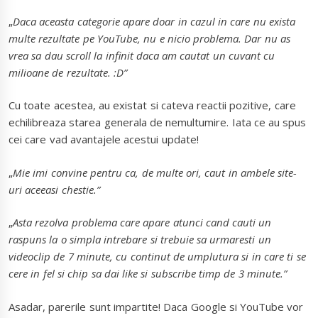
„
Daca aceasta categorie apare doar in cazul in care nu exista
multe rezultate pe YouTube, nu e nicio problema. Dar nu as
vrea sa dau scroll la infinit daca am cautat un cuvant cu
milioane de rezultate. :D”
Cu toate acestea, au existat si cateva reactii pozitive, care
echilibreaza starea generala de nemultumire. Iata ce au spus
cei care vad avantajele acestui update!
„
Mie imi convine pentru ca, de multe ori, caut in ambele site-
uri aceeasi chestie.”
„
Asta rezolva problema care apare atunci cand cauti un
raspuns la o simpla intrebare si trebuie sa urmaresti un
videoclip de 7 minute, cu continut de umplutura si in care ti se
cere in fel si chip sa dai like si subscribe timp de 3 minute.”
Asadar, parerile sunt impartite! Daca Google si YouTube vor