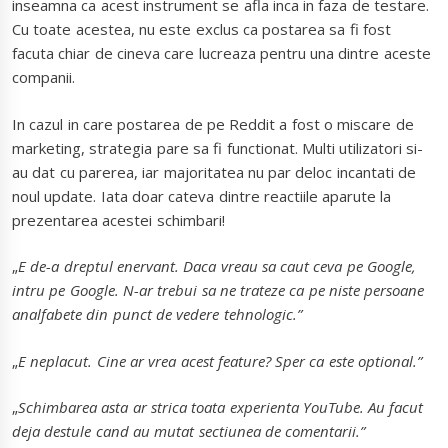
inseamna ca acest instrument se afla inca in faza de testare.
Cu toate acestea, nu este exclus ca postarea sa fi fost
facuta chiar de cineva care lucreaza pentru una dintre aceste
companii.
In cazul in care postarea de pe Reddit a fost o miscare de
marketing, strategia pare sa fi functionat. Multi utilizatori si-
au dat cu parerea, iar majoritatea nu par deloc incantati de
noul update. Iata doar cateva dintre reactiile aparute la
prezentarea acestei schimbari!
„
E de-a dreptul enervant. Daca vreau sa caut ceva pe Google,
intru pe Google. N-ar trebui sa ne trateze ca pe niste persoane
analfabete din punct de vedere tehnologic.”
„
E neplacut. Cine ar vrea acest feature? Sper ca este optional.”
„
Schimbarea asta ar strica toata experienta YouTube. Au facut
deja destule cand au mutat sectiunea de comentarii.”