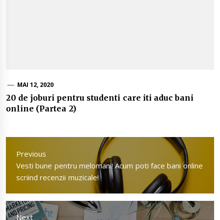
MAI 12, 2020
20 de joburi pentru studenti care iti aduc bani
online (Partea 2)
Navigare
în
Previous
articole
Previous
Vesti bune pentru melomani! Acum poti face bani online
post:
scriind recenzii muzicale!
Next