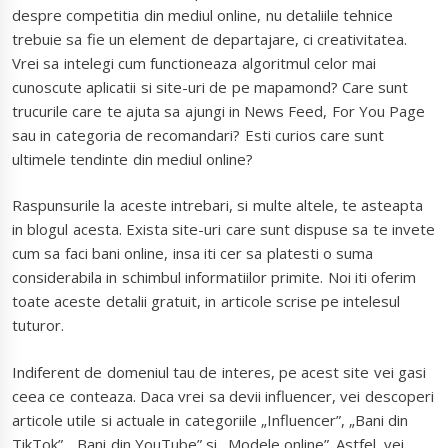
despre competitia din mediul online, nu detaliile tehnice
trebuie sa fie un element de departajare, ci creativitatea.
Vrei sa intelegi cum functioneaza algoritmul celor mai
cunoscute aplicatii si site-uri de pe mapamond? Care sunt
trucurile care te ajuta sa ajungi in News Feed, For You Page
sau in categoria de recomandari? Esti curios care sunt
ultimele tendinte din mediul online?
Raspunsurile la aceste intrebari, si multe altele, te asteapta
in blogul acesta. Exista site-uri care sunt dispuse sa te invete
cum sa faci bani online, insa iti cer sa platesti o suma
considerabila in schimbul informatiilor primite. Noi iti oferim
toate aceste detalii gratuit, in articole scrise pe intelesul
tuturor.
Indiferent de domeniul tau de interes, pe acest site vei gasi
ceea ce conteaza. Daca vrei sa devii influencer, vei descoperi
articole utile si actuale in categoriile „Influencer”, „Bani din
TikTok”, „Bani din YouTube” si „Modele online”. Astfel, vei