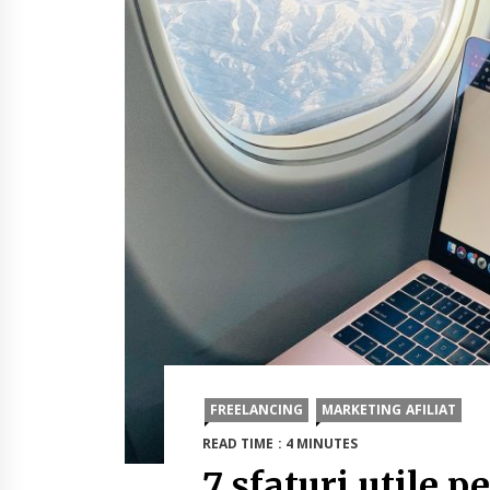
FREELANCING
MARKETING AFILIAT
READ TIME : 4 MINUTES
7 sfaturi utile p