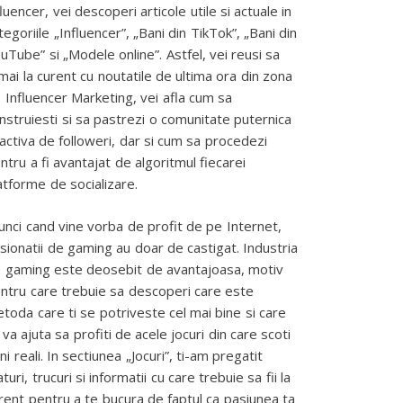
fluencer, vei descoperi articole utile si actuale in
tegoriile „Influencer”, „Bani din TikTok”, „Bani din
uTube” si „Modele online”. Astfel, vei reusi sa
mai la curent cu noutatile de ultima ora din zona
 Influencer Marketing, vei afla cum sa
nstruiesti si sa pastrezi o comunitate puternica
 activa de followeri, dar si cum sa procedezi
ntru a fi avantajat de algoritmul fiecarei
atforme de socializare.
unci cand vine vorba de profit de pe Internet,
sionatii de gaming au doar de castigat. Industria
 gaming este deosebit de avantajoasa, motiv
ntru care trebuie sa descoperi care este
toda care ti se potriveste cel mai bine si care
 va ajuta sa profiti de acele jocuri din care scoti
ni reali. In sectiunea „Jocuri”, ti-am pregatit
aturi, trucuri si informatii cu care trebuie sa fii la
rent pentru a te bucura de faptul ca pasiunea ta