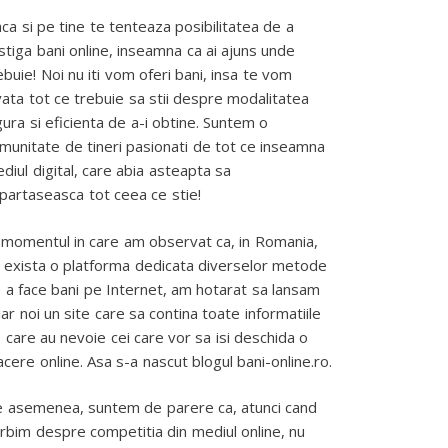
ca si pe tine te tenteaza posibilitatea de a
stiga bani online, inseamna ca ai ajuns unde
ebuie! Noi nu iti vom oferi bani, insa te vom
vata tot ce trebuie sa stii despre modalitatea
gura si eficienta de a-i obtine. Suntem o
munitate de tineri pasionati de tot ce inseamna
diul digital, care abia asteapta sa
partaseasca tot ceea ce stie!
 momentul in care am observat ca, in Romania,
 exista o platforma dedicata diverselor metode
 a face bani pe Internet, am hotarat sa lansam
iar noi un site care sa contina toate informatiile
 care au nevoie cei care vor sa isi deschida o
acere online. Asa s-a nascut blogul bani-online.ro.
 asemenea, suntem de parere ca, atunci cand
rbim despre competitia din mediul online, nu