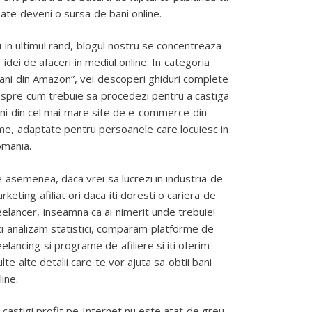
ate deveni o sursa de bani online.
 in ultimul rand, blogul nostru se concentreaza
 idei de afaceri in mediul online. In categoria
ani din Amazon”, vei descoperi ghiduri complete
spre cum trebuie sa procedezi pentru a castiga
ni din cel mai mare site de e-commerce din
me, adaptate pentru persoanele care locuiesc in
mania.
 asemenea, daca vrei sa lucrezi in industria de
rketing afiliat ori daca iti doresti o cariera de
eelancer, inseamna ca ai nimerit unde trebuie!
ci analizam statistici, comparam platforme de
eelancing si programe de afiliere si iti oferim
lte alte detalii care te vor ajuta sa obtii bani
line.
 castigi profit pe Internet nu este atat de greu