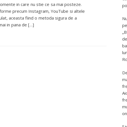
momente in care nu stie ce sa mai posteze.
po
atforme precum Instagram, YouTube si altele
ulat, aceasta fiind o metoda sigura de a
Nu
amai in pana de […]
pe
„B
de
ba
lu
Ro
De
ma
fr
Ai
fr
mu
on
Sa