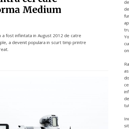
de
tforma Medium
de
fu
ap
tr
a fost infiintata in August 2012 de catre
Yo
ple, a devenit populara in scurt timp printre
cu
reat.
on
Ra
as
di
ce
in
de
tu
In
si