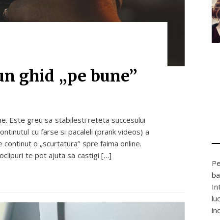
un ghid „pe bune”
e. Este greu sa stabilesti reteta succesului
ontinutul cu farse si pacaleli (prank videos) a
 continut o „scurtatura” spre faima online.
clipuri te pot ajuta sa castigi […]
Pe
ba
In
lu
in