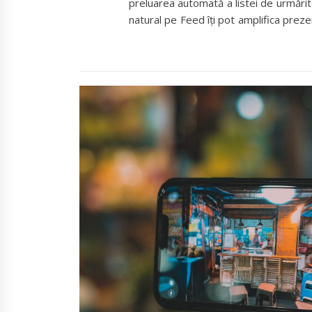
preluarea automată a listei de urmărit
natural pe Feed îți pot amplifica preze