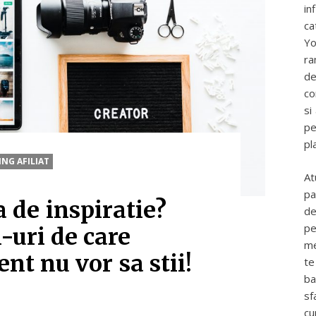
in
ca
Yo
ra
de
co
si
pe
pl
NG AFILIAT
At
pa
 de inspiratie?
de
pe
-uri de care
me
ent nu vor sa stii!
te
ba
sf
cu