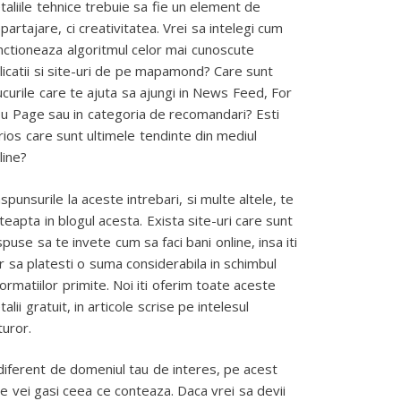
taliile tehnice trebuie sa fie un element de
partajare, ci creativitatea. Vrei sa intelegi cum
nctioneaza algoritmul celor mai cunoscute
licatii si site-uri de pe mapamond? Care sunt
ucurile care te ajuta sa ajungi in News Feed, For
u Page sau in categoria de recomandari? Esti
rios care sunt ultimele tendinte din mediul
line?
spunsurile la aceste intrebari, si multe altele, te
teapta in blogul acesta. Exista site-uri care sunt
spuse sa te invete cum sa faci bani online, insa iti
r sa platesti o suma considerabila in schimbul
formatiilor primite. Noi iti oferim toate aceste
talii gratuit, in articole scrise pe intelesul
turor.
diferent de domeniul tau de interes, pe acest
te vei gasi ceea ce conteaza. Daca vrei sa devii