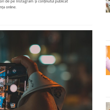
ori de pe Instagram și conținutul publicat
nța online.