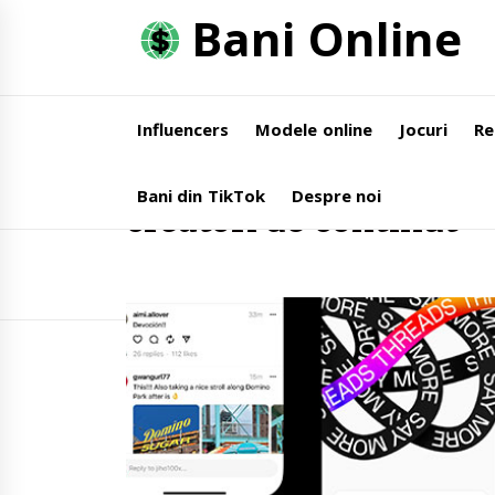
Skip
Bani Online
to
content
Influencers
Modele online
Jocuri
Re
Home
creatori de continut
Bani din TikTok
Despre noi
creatori de continut