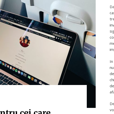
Da
ca
tr
in
si
co
me
im
In
nu
de
ch
de
af
De
vo
entru cei care