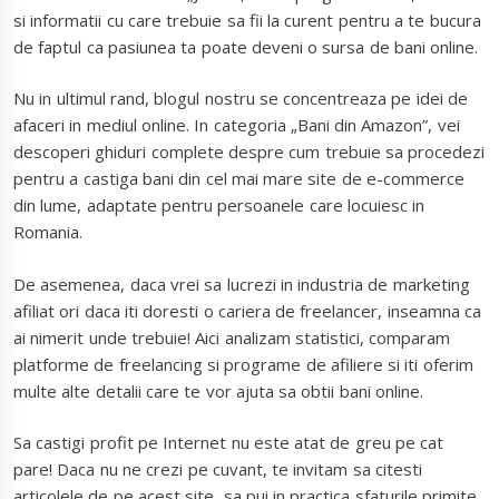
si informatii cu care trebuie sa fii la curent pentru a te bucura
de faptul ca pasiunea ta poate deveni o sursa de bani online.
Nu in ultimul rand, blogul nostru se concentreaza pe idei de
afaceri in mediul online. In categoria „Bani din Amazon”, vei
descoperi ghiduri complete despre cum trebuie sa procedezi
pentru a castiga bani din cel mai mare site de e-commerce
din lume, adaptate pentru persoanele care locuiesc in
Romania.
De asemenea, daca vrei sa lucrezi in industria de marketing
afiliat ori daca iti doresti o cariera de freelancer, inseamna ca
ai nimerit unde trebuie! Aici analizam statistici, comparam
platforme de freelancing si programe de afiliere si iti oferim
multe alte detalii care te vor ajuta sa obtii bani online.
Sa castigi profit pe Internet nu este atat de greu pe cat
pare! Daca nu ne crezi pe cuvant, te invitam sa citesti
articolele de pe acest site, sa pui in practica sfaturile primite