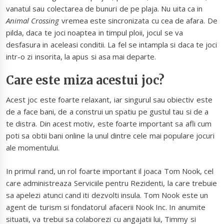
vanatul sau colectarea de bunuri de pe plaja. Nu uita ca in
Animal Crossing
vremea este sincronizata cu cea de afara. De
pilda, daca te joci noaptea in timpul ploii, jocul se va
desfasura in aceleasi conditii. La fel se intampla si daca te joci
intr-o zi insorita, la apus si asa mai departe.
Care este miza acestui joc?
Acest joc este foarte relaxant, iar singurul sau obiectiv este
de a face bani, de a construi un spatiu pe gustul tau si de a
te distra. Din acest motiv, este foarte important sa afli cum
poti sa obtii bani online la unul dintre cele mai populare jocuri
ale momentului.
In primul rand, un rol foarte important il joaca Tom Nook, cel
care administreaza Serviciile pentru Rezidenti, la care trebuie
sa apelezi atunci cand iti dezvolti insula. Tom Nook este un
agent de turism si fondatorul afacerii Nook Inc. In anumite
situatii, va trebui sa colaborezi cu angajatii lui, Timmy si