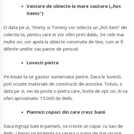
Vanzare de obiecte la mare cautare („hot
items”)
O data pe zi, Timmy si Tommy vor selecta un „hot item” din
colectia ta, pentru care iti vor oferi pret dublu. De cele mai
multe ori, vor apela la obiecte construite de tine, cum ar fi
diferite unelte sau panze de pescuit.
Lovesti pietre
Pe insula ta se gasesc numeroase pietre. Daca le lovesti,
poti scoate materiale de constructii din acestea. Totusi, o
data pe zi, vei da peste o piatra care, lovita de opt ori, iti va
oferi aproximativ 15.000 de Bells.
Plantezi copaci din care cresc banii
Daca ingropi bani in pamant, va creste un copac cu saci de
Bells. Uneori se intampla sa rasara o suma de trei ori mai