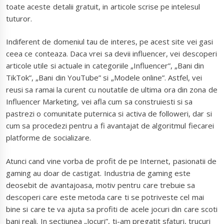
toate aceste detalii gratuit, in articole scrise pe intelesul
tuturor.
Indiferent de domeniul tau de interes, pe acest site vei gasi
ceea ce conteaza. Daca vrei sa devii influencer, vei descoperi
articole utile si actuale in categoriile „Influencer”, „Bani din
TikTok”, „Bani din YouTube” si „Modele online”. Astfel, vei
reusi sa ramai la curent cu noutatile de ultima ora din zona de
Influencer Marketing, vei afla cum sa construiesti si sa
pastrezi o comunitate puternica si activa de followeri, dar si
cum sa procedezi pentru a fi avantajat de algoritmul fiecarei
platforme de socializare.
Atunci cand vine vorba de profit de pe Internet, pasionatii de
gaming au doar de castigat. Industria de gaming este
deosebit de avantajoasa, motiv pentru care trebuie sa
descoperi care este metoda care ti se potriveste cel mai
bine si care te va ajuta sa profiti de acele jocuri din care scoti
bani reali. In sectiunea „Jocuri”, ti-am pregatit sfaturi, trucuri