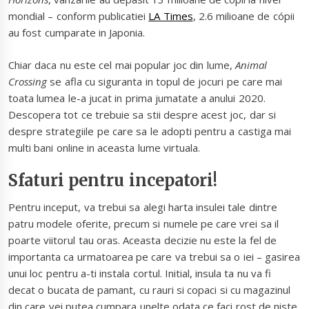
mondial – conform publicatiei
LA Times
, 2.6 milioane de cópii
au fost cumparate in Japonia.
Chiar daca nu este cel mai popular joc din lume,
Animal
Crossing
se afla cu siguranta in topul de jocuri pe care mai
toata lumea le-a jucat in prima jumatate a anului 2020.
Descopera tot ce trebuie sa stii despre acest joc, dar si
despre strategiile pe care sa le adopti pentru a castiga mai
multi bani online in aceasta lume virtuala.
Sfaturi pentru incepatori!
Pentru inceput, va trebui sa alegi harta insulei tale dintre
patru modele oferite, precum si numele pe care vrei sa il
poarte viitorul tau oras. Aceasta decizie nu este la fel de
importanta ca urmatoarea pe care va trebui sa o iei – gasirea
unui loc pentru a-ti instala cortul. Initial, insula ta nu va fi
decat o bucata de pamant, cu rauri si copaci si cu magazinul
din care vei putea cumpara unelte odata ce faci rost de niste