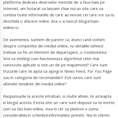
platforma dedicata diverselor metode de a face bani pe
Internet, am hotarat sa lansam chiar noi un site care sa
contina toate informatiile de care au nevoie cei care vor sa isi
deschida o afacere online. Asa s-a nascut blogul bani-
online.ro.
De asemenea, suntem de parere ca, atunci cand vorbim
despre competitia din mediul online, nu detaliile tehnice
trebuie sa fie un element de departajare, ci creativitatea.
Vrei sa intelegi cum functioneaza algoritmul celor mai
cunoscute aplicatii si site-uri de pe mapamond? Care sunt
trucurile care te ajuta sa ajungi in News Feed, For You Page
sau in categoria de recomandari? Esti curios care sunt
ultimele tendinte din mediul online?
Raspunsurile la aceste intrebari, si multe altele, te asteapta
in blogul acesta. Exista site-uri care sunt dispuse sa te invete
cum sa faci bani online, insa iti cer sa platesti o suma
considerabila in schimbul informatiilor primite. Noi iti oferim