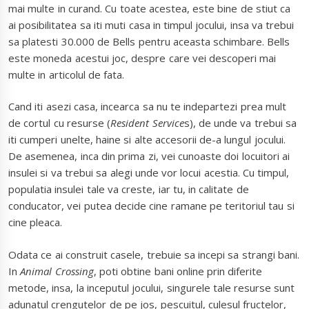
mai multe in curand. Cu toate acestea, este bine de stiut ca
ai posibilitatea sa iti muti casa in timpul jocului, insa va trebui
sa platesti 30.000 de Bells pentru aceasta schimbare. Bells
este moneda acestui joc, despre care vei descoperi mai
multe in articolul de fata.
Cand iti asezi casa, incearca sa nu te indepartezi prea mult
de cortul cu resurse (
Resident Service
s), de unde va trebui sa
iti cumperi unelte, haine si alte accesorii de-a lungul jocului.
De asemenea, inca din prima zi, vei cunoaste doi locuitori ai
insulei si va trebui sa alegi unde vor locui acestia. Cu timpul,
populatia insulei tale va creste, iar tu, in calitate de
conducator, vei putea decide cine ramane pe teritoriul tau si
cine pleaca.
Odata ce ai construit casele, trebuie sa incepi sa strangi bani.
In
Animal Crossing
, poti obtine bani online prin diferite
metode, insa, la inceputul jocului, singurele tale resurse sunt
adunatul crengutelor de pe jos, pescuitul, culesul fructelor,