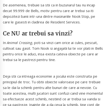
De asemenea, trebuie sa stii ca in buzunarul tau nu incap
decat 99.999 de Bells, motiv pentru care ar trebui sa iti
depozitezi banii intr-una dintre masinariile Nook Stop, pe
care le gasesti in cladirea de Resident Services.
Ce NU ar trebui sa vinzi?
In
Animal Crossing
, poti sa vinzi cam orice ai cules, pescuit,
cultivat sau gasit. Tom Nook si angajatii lui te vor plati in Bells
pentru orice le aduci, insa exista cateva obiecte pe care ar
trebui sa le pastrezi pentru tine.
Deja stii ca intreaga economie a jocului este construita pe
principiul de troc. Tu obtii obiecte valoroase pe care trebuie
sa le dai la schimb pentru alte bunuri de care ai nevoie. Cu
toate acestea, multi jucatori sunt confuzi cand vine momentul
sa efectueze acest schimb, nestiind ce ar trebui sa vanda si
ce sa pastreze. Inainte de a da ceva la schimb, tine cont de