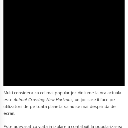
Multi considera ca cel mai popular joc din lume la ora actuala
este
Animal Crossing
:
New Horizons,
un joc care ii face pe
utilizatorii de pe toata planeta sa nu se mai desprinda de
ecran.
Este adevarat ca viata in izolare a contribuit la popularizarea