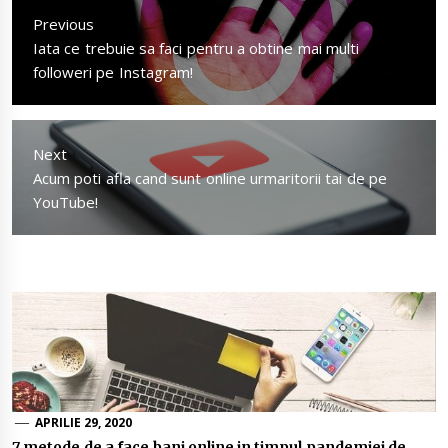
în
Previous
articole
Previous
Iata ce trebuie sa faci pentru a obtine mai multi
post:
followeri pe Instagram!
Next
Next
Acum poti afla cand sunt online urmaritorii tai de pe
post:
YouTube!
APRILIE 29, 2020
7 metode de a face bani online in timpul pandemiei de