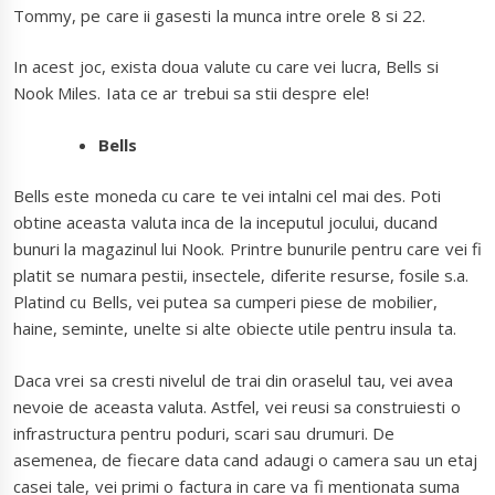
Tommy, pe care ii gasesti la munca intre orele 8 si 22.
In acest joc, exista doua valute cu care vei lucra, Bells si
Nook Miles. Iata ce ar trebui sa stii despre ele!
Bells
Bells este moneda cu care te vei intalni cel mai des. Poti
obtine aceasta valuta inca de la inceputul jocului, ducand
bunuri la magazinul lui Nook. Printre bunurile pentru care vei fi
platit se numara pestii, insectele, diferite resurse, fosile s.a.
Platind cu Bells, vei putea sa cumperi piese de mobilier,
haine, seminte, unelte si alte obiecte utile pentru insula ta.
Daca vrei sa cresti nivelul de trai din oraselul tau, vei avea
nevoie de aceasta valuta. Astfel, vei reusi sa construiesti o
infrastructura pentru poduri, scari sau drumuri. De
asemenea, de fiecare data cand adaugi o camera sau un etaj
casei tale, vei primi o factura in care va fi mentionata suma