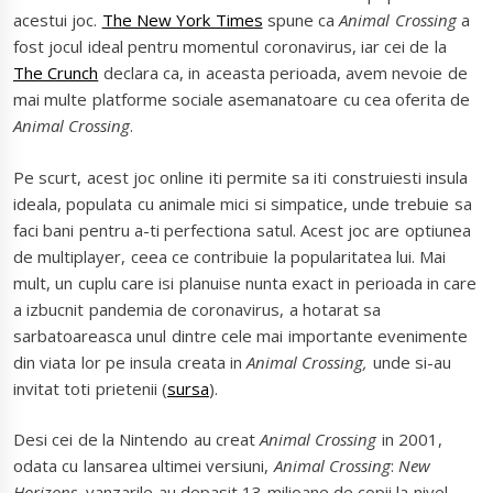
acestui joc.
The New York Times
spune ca
Animal Crossing
a
fost jocul ideal pentru momentul coronavirus, iar cei de la
The Crunch
declara ca, in aceasta perioada, avem nevoie de
mai multe platforme sociale asemanatoare cu cea oferita de
Animal Crossing
.
Pe scurt, acest joc online iti permite sa iti construiesti insula
ideala, populata cu animale mici si simpatice, unde trebuie sa
faci bani pentru a-ti perfectiona satul. Acest joc are optiunea
de multiplayer, ceea ce contribuie la popularitatea lui. Mai
mult, un cuplu care isi planuise nunta exact in perioada in care
a izbucnit pandemia de coronavirus, a hotarat sa
sarbatoareasca unul dintre cele mai importante evenimente
din viata lor pe insula creata in
Animal Crossing,
unde si-au
invitat toti prietenii (
sursa
).
Desi cei de la Nintendo au creat
Animal Crossing
in 2001,
odata cu lansarea ultimei versiuni,
Animal Crossing
:
New
Horizons
, vanzarile au depasit 13 milioane de copii la nivel