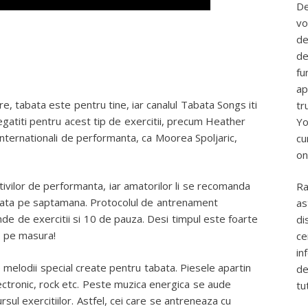
De
vo
de
de
fu
ap
re, tabata este pentru tine, iar canalul Tabata Songs iti
tr
egatiti pentru acest tip de exercitii, precum Heather
Yo
internationali de performanta, ca Moorea Spoljaric,
cu
on
rtivilor de performanta, iar amatorilor li se recomanda
Ra
 data pe saptamana. Protocolul de antrenament
as
e de exercitii si 10 de pauza. Desi timpul este foarte
di
, pe masura!
ce
in
melodii special create pentru tabata. Piesele apartin
de
lectronic, rock etc. Peste muzica energica se aude
tu
sul exercitiilor. Astfel, cei care se antreneaza cu