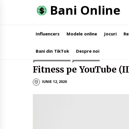
Skip
Bani Online
to
content
Influencers
Modele online
Jocuri
Re
Home
Influencers
Fitness pe YouTube (II) – 9 
Bani din TikTok
Despre noi
BANI DIN YOUTUBE
INFLUENCERS
Fitness pe YouTube (II
IUNIE 12, 2020