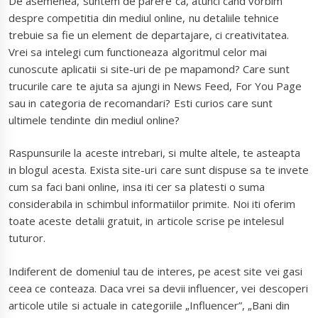
De asemenea, suntem de parere ca, atunci cand vorbim
despre competitia din mediul online, nu detaliile tehnice
trebuie sa fie un element de departajare, ci creativitatea.
Vrei sa intelegi cum functioneaza algoritmul celor mai
cunoscute aplicatii si site-uri de pe mapamond? Care sunt
trucurile care te ajuta sa ajungi in News Feed, For You Page
sau in categoria de recomandari? Esti curios care sunt
ultimele tendinte din mediul online?
Raspunsurile la aceste intrebari, si multe altele, te asteapta
in blogul acesta. Exista site-uri care sunt dispuse sa te invete
cum sa faci bani online, insa iti cer sa platesti o suma
considerabila in schimbul informatiilor primite. Noi iti oferim
toate aceste detalii gratuit, in articole scrise pe intelesul
tuturor.
Indiferent de domeniul tau de interes, pe acest site vei gasi
ceea ce conteaza. Daca vrei sa devii influencer, vei descoperi
articole utile si actuale in categoriile „Influencer”, „Bani din