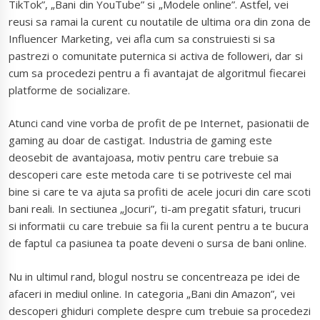
TikTok”, „Bani din YouTube” si „Modele online”. Astfel, vei
reusi sa ramai la curent cu noutatile de ultima ora din zona de
Influencer Marketing, vei afla cum sa construiesti si sa
pastrezi o comunitate puternica si activa de followeri, dar si
cum sa procedezi pentru a fi avantajat de algoritmul fiecarei
platforme de socializare.
Atunci cand vine vorba de profit de pe Internet, pasionatii de
gaming au doar de castigat. Industria de gaming este
deosebit de avantajoasa, motiv pentru care trebuie sa
descoperi care este metoda care ti se potriveste cel mai
bine si care te va ajuta sa profiti de acele jocuri din care scoti
bani reali. In sectiunea „Jocuri”, ti-am pregatit sfaturi, trucuri
si informatii cu care trebuie sa fii la curent pentru a te bucura
de faptul ca pasiunea ta poate deveni o sursa de bani online.
Nu in ultimul rand, blogul nostru se concentreaza pe idei de
afaceri in mediul online. In categoria „Bani din Amazon”, vei
descoperi ghiduri complete despre cum trebuie sa procedezi