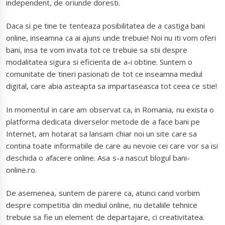
independent, de oriunde doresti.
Daca si pe tine te tenteaza posibilitatea de a castiga bani
online, inseamna ca ai ajuns unde trebuie! Noi nu iti vom oferi
bani, insa te vom invata tot ce trebuie sa stii despre
modalitatea sigura si eficienta de a-i obtine. Suntem o
comunitate de tineri pasionati de tot ce inseamna mediul
digital, care abia asteapta sa impartaseasca tot ceea ce stie!
In momentul in care am observat ca, in Romania, nu exista o
platforma dedicata diverselor metode de a face bani pe
Internet, am hotarat sa lansam chiar noi un site care sa
contina toate informatiile de care au nevoie cei care vor sa isi
deschida o afacere online. Asa s-a nascut blogul bani-
online.ro.
De asemenea, suntem de parere ca, atunci cand vorbim
despre competitia din mediul online, nu detaliile tehnice
trebuie sa fie un element de departajare, ci creativitatea.