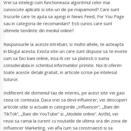
Vrei sa intelegi cum functioneaza algoritmul celor mai
cunoscute aplicatii si site-uri de pe mapamond? Care sunt
trucurile care te ajuta sa ajungi in News Feed, For You Page
sau in categoria de recomandari? Esti curios care sunt
ultimele tendinte din mediul online?
Raspunsurile la aceste intrebari, si multe altele, te asteapta
in blogul acesta. Exista site-uri care sunt dispuse sa te invete
cum sa faci bani online, insa iti cer sa platesti o suma
considerabila in schimbul informatiilor primite. Noi iti oferim
toate aceste detalii gratuit, in articole scrise pe intelesul
tuturor.
Indiferent de domeniul tau de interes, pe acest site vei gasi
ceea ce conteaza. Daca vrei sa devii influencer, vei descoperi
articole utile si actuale in categoriile „Influencer”, „Bani din
TikTok”, „Bani din YouTube” si „Modele online”. Astfel, vei
reusi sa ramai la curent cu noutatile de ultima ora din zona de
Influencer Marketing, vei afla cum sa construiesti si sa