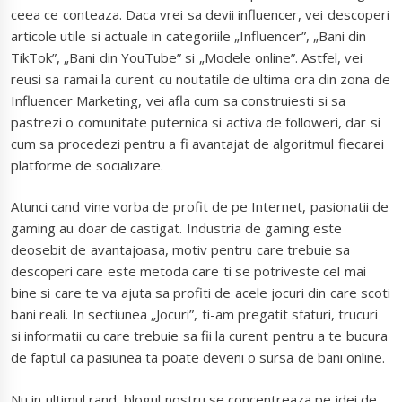
ceea ce conteaza. Daca vrei sa devii influencer, vei descoperi
articole utile si actuale in categoriile „Influencer”, „Bani din
TikTok”, „Bani din YouTube” si „Modele online”. Astfel, vei
reusi sa ramai la curent cu noutatile de ultima ora din zona de
Influencer Marketing, vei afla cum sa construiesti si sa
pastrezi o comunitate puternica si activa de followeri, dar si
cum sa procedezi pentru a fi avantajat de algoritmul fiecarei
platforme de socializare.
Atunci cand vine vorba de profit de pe Internet, pasionatii de
gaming au doar de castigat. Industria de gaming este
deosebit de avantajoasa, motiv pentru care trebuie sa
descoperi care este metoda care ti se potriveste cel mai
bine si care te va ajuta sa profiti de acele jocuri din care scoti
bani reali. In sectiunea „Jocuri”, ti-am pregatit sfaturi, trucuri
si informatii cu care trebuie sa fii la curent pentru a te bucura
de faptul ca pasiunea ta poate deveni o sursa de bani online.
Nu in ultimul rand, blogul nostru se concentreaza pe idei de