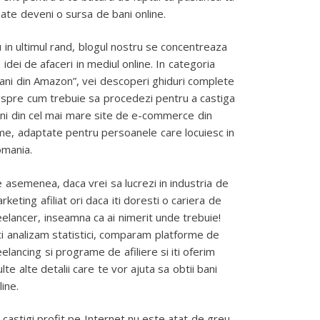
ate deveni o sursa de bani online.
 in ultimul rand, blogul nostru se concentreaza
 idei de afaceri in mediul online. In categoria
ani din Amazon”, vei descoperi ghiduri complete
spre cum trebuie sa procedezi pentru a castiga
ni din cel mai mare site de e-commerce din
me, adaptate pentru persoanele care locuiesc in
mania.
 asemenea, daca vrei sa lucrezi in industria de
rketing afiliat ori daca iti doresti o cariera de
eelancer, inseamna ca ai nimerit unde trebuie!
ci analizam statistici, comparam platforme de
eelancing si programe de afiliere si iti oferim
lte alte detalii care te vor ajuta sa obtii bani
line.
 castigi profit pe Internet nu este atat de greu