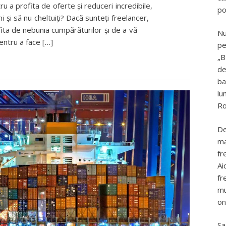
 a profita de oferte și reduceri incredibile,
po
i și să nu cheltuiți? Dacă sunteți freelancer,
ita de nebunia cumpărăturilor și de a vă
Nu
pentru a face […]
pe
„B
de
ba
lu
Ro
De
ma
fr
Ai
fr
mu
on
Sa