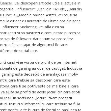
fluencer, vei descoperi articole utile si actuale in
tegoriile „Influencer”, „Bani din TikTok”, „Bani din
uTube” si „Modele online”. Astfel, vei reusi sa
mai la curent cu noutatile de ultima ora din zona
 Influencer Marketing, vei afla cum sa
nstruiesti si sa pastrezi o comunitate puternica
 activa de followeri, dar si cum sa procedezi
ntru a fi avantajat de algoritmul fiecarei
atforme de socializare.
unci cand vine vorba de profit de pe Internet,
sionatii de gaming au doar de castigat. Industria
 gaming este deosebit de avantajoasa, motiv
ntru care trebuie sa descoperi care este
toda care ti se potriveste cel mai bine si care
 va ajuta sa profiti de acele jocuri din care scoti
ni reali. In sectiunea „Jocuri”, ti-am pregatit
aturi, trucuri si informatii cu care trebuie sa fii la
rent pentru a te bucura de faptul ca pasiunea ta