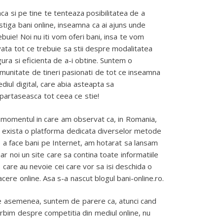
ca si pe tine te tenteaza posibilitatea de a
stiga bani online, inseamna ca ai ajuns unde
ebuie! Noi nu iti vom oferi bani, insa te vom
vata tot ce trebuie sa stii despre modalitatea
gura si eficienta de a-i obtine. Suntem o
munitate de tineri pasionati de tot ce inseamna
diul digital, care abia asteapta sa
partaseasca tot ceea ce stie!
 momentul in care am observat ca, in Romania,
 exista o platforma dedicata diverselor metode
 a face bani pe Internet, am hotarat sa lansam
iar noi un site care sa contina toate informatiile
 care au nevoie cei care vor sa isi deschida o
acere online. Asa s-a nascut blogul bani-online.ro.
 asemenea, suntem de parere ca, atunci cand
rbim despre competitia din mediul online, nu