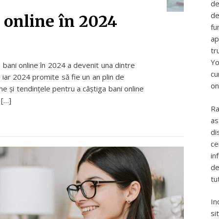
de
de
 online în 2024
fu
ap
tr
Yo
ci bani online în 2024 a devenit una dintre
cu
 iar 2024 promite să fie un an plin de
on
ne și tendințele pentru a câștiga bani online
 […]
Ra
as
di
ce
in
de
tu
In
si