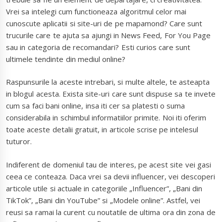
Vrei sa intelegi cum functioneaza algoritmul celor mai
cunoscute aplicatii si site-uri de pe mapamond? Care sunt
trucurile care te ajuta sa ajungi in News Feed, For You Page
sau in categoria de recomandari? Esti curios care sunt
ultimele tendinte din mediul online?
Raspunsurile la aceste intrebari, si multe altele, te asteapta
in blogul acesta. Exista site-uri care sunt dispuse sa te invete
cum sa faci bani online, insa iti cer sa platesti o suma
considerabila in schimbul informatiilor primite. Noi iti oferim
toate aceste detalii gratuit, in articole scrise pe intelesul
tuturor.
Indiferent de domeniul tau de interes, pe acest site vei gasi
ceea ce conteaza. Daca vrei sa devii influencer, vei descoperi
articole utile si actuale in categoriile „Influencer”, „Bani din
TikTok”, „Bani din YouTube” si „Modele online”. Astfel, vei
reusi sa ramai la curent cu noutatile de ultima ora din zona de