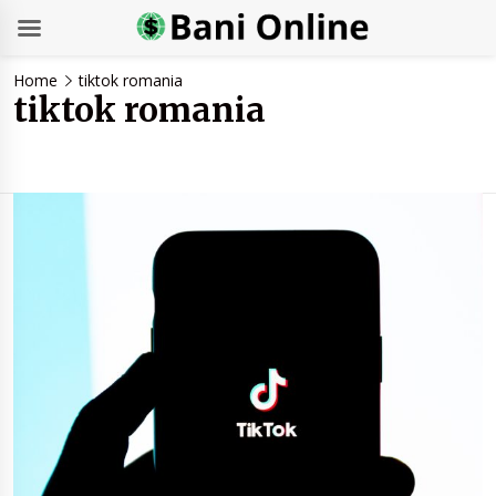
Skip
Home
tiktok romania
to
tiktok romania
content