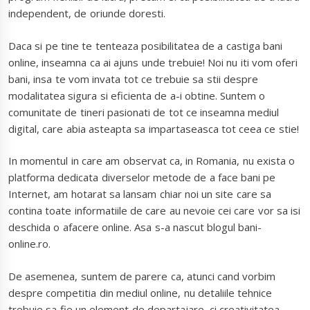
independent, de oriunde doresti.
Daca si pe tine te tenteaza posibilitatea de a castiga bani
online, inseamna ca ai ajuns unde trebuie! Noi nu iti vom oferi
bani, insa te vom invata tot ce trebuie sa stii despre
modalitatea sigura si eficienta de a-i obtine. Suntem o
comunitate de tineri pasionati de tot ce inseamna mediul
digital, care abia asteapta sa impartaseasca tot ceea ce stie!
In momentul in care am observat ca, in Romania, nu exista o
platforma dedicata diverselor metode de a face bani pe
Internet, am hotarat sa lansam chiar noi un site care sa
contina toate informatiile de care au nevoie cei care vor sa isi
deschida o afacere online. Asa s-a nascut blogul bani-
online.ro.
De asemenea, suntem de parere ca, atunci cand vorbim
despre competitia din mediul online, nu detaliile tehnice
trebuie sa fie un element de departajare, ci creativitatea.