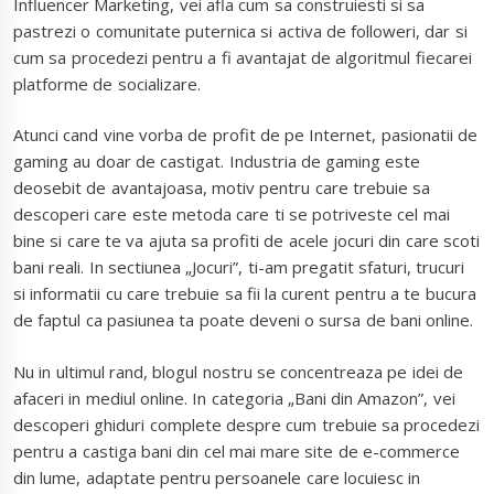
Influencer Marketing, vei afla cum sa construiesti si sa
pastrezi o comunitate puternica si activa de followeri, dar si
cum sa procedezi pentru a fi avantajat de algoritmul fiecarei
platforme de socializare.
Atunci cand vine vorba de profit de pe Internet, pasionatii de
gaming au doar de castigat. Industria de gaming este
deosebit de avantajoasa, motiv pentru care trebuie sa
descoperi care este metoda care ti se potriveste cel mai
bine si care te va ajuta sa profiti de acele jocuri din care scoti
bani reali. In sectiunea „Jocuri”, ti-am pregatit sfaturi, trucuri
si informatii cu care trebuie sa fii la curent pentru a te bucura
de faptul ca pasiunea ta poate deveni o sursa de bani online.
Nu in ultimul rand, blogul nostru se concentreaza pe idei de
afaceri in mediul online. In categoria „Bani din Amazon”, vei
descoperi ghiduri complete despre cum trebuie sa procedezi
pentru a castiga bani din cel mai mare site de e-commerce
din lume, adaptate pentru persoanele care locuiesc in