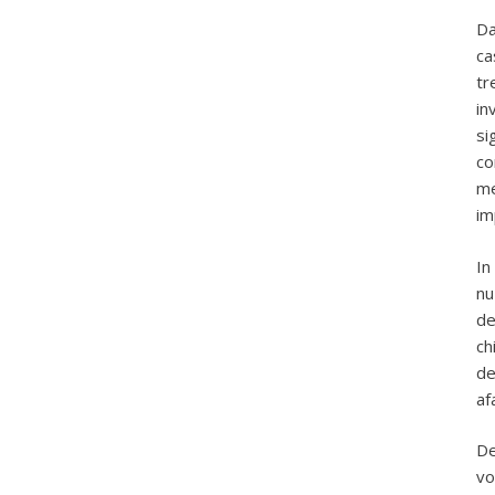
Da
ca
tr
in
si
co
me
im
In
nu
de
ch
de
af
De
vo