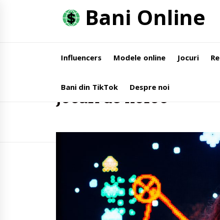
Skip
Bani Online
to
content
Influencers
Modele online
Jocuri
Re
Home
jocuri de noroc
Bani din TikTok
Despre noi
jocuri de noroc