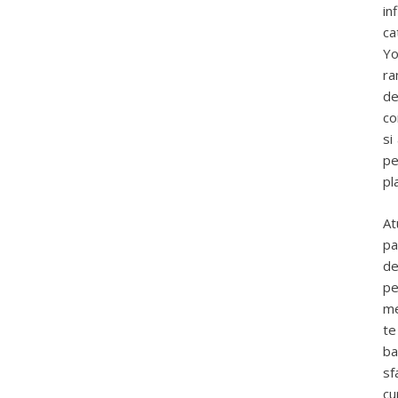
in
ca
Yo
ra
de
co
si
pe
pl
At
pa
de
pe
me
te
ba
sf
cu