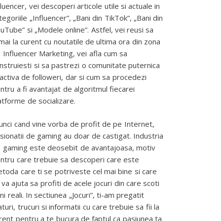
fluencer, vei descoperi articole utile si actuale in
tegoriile „Influencer”, „Bani din TikTok”, „Bani din
uTube” si „Modele online”. Astfel, vei reusi sa
mai la curent cu noutatile de ultima ora din zona
 Influencer Marketing, vei afla cum sa
nstruiesti si sa pastrezi o comunitate puternica
 activa de followeri, dar si cum sa procedezi
ntru a fi avantajat de algoritmul fiecarei
atforme de socializare.
unci cand vine vorba de profit de pe Internet,
sionatii de gaming au doar de castigat. Industria
 gaming este deosebit de avantajoasa, motiv
ntru care trebuie sa descoperi care este
toda care ti se potriveste cel mai bine si care
 va ajuta sa profiti de acele jocuri din care scoti
ni reali. In sectiunea „Jocuri”, ti-am pregatit
aturi, trucuri si informatii cu care trebuie sa fii la
rent pentru a te bucura de faptul ca pasiunea ta