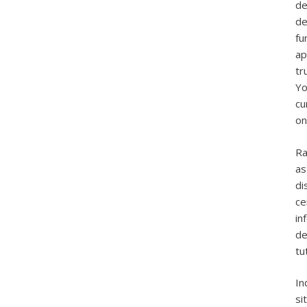
de
de
fu
ap
tr
Yo
cu
on
Ra
as
di
ce
in
de
tu
In
si