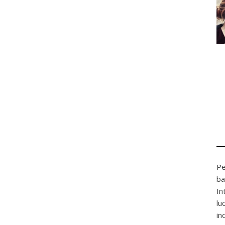
Pe
ba
In
lu
in