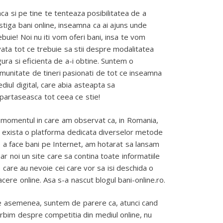
ca si pe tine te tenteaza posibilitatea de a
stiga bani online, inseamna ca ai ajuns unde
ebuie! Noi nu iti vom oferi bani, insa te vom
vata tot ce trebuie sa stii despre modalitatea
gura si eficienta de a-i obtine. Suntem o
munitate de tineri pasionati de tot ce inseamna
diul digital, care abia asteapta sa
partaseasca tot ceea ce stie!
 momentul in care am observat ca, in Romania,
 exista o platforma dedicata diverselor metode
 a face bani pe Internet, am hotarat sa lansam
iar noi un site care sa contina toate informatiile
 care au nevoie cei care vor sa isi deschida o
acere online. Asa s-a nascut blogul bani-online.ro.
 asemenea, suntem de parere ca, atunci cand
rbim despre competitia din mediul online, nu