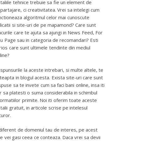
taliile tehnice trebuie sa fie un element de
partajare, ci creativitatea. Vrei sa intelegi cum
nctioneaza algoritmul celor mai cunoscute
licatii si site-uri de pe mapamond? Care sunt
ucurile care te ajuta sa ajungi in News Feed, For
u Page sau in categoria de recomandari? Esti
rios care sunt ultimele tendinte din mediul
line?
spunsurile la aceste intrebari, si multe altele, te
teapta in blogul acesta. Exista site-uri care sunt
spuse sa te invete cum sa faci bani online, insa iti
r sa platesti o suma considerabila in schimbul
formatiilor primite. Noi iti oferim toate aceste
talii gratuit, in articole scrise pe intelesul
turor.
diferent de domeniul tau de interes, pe acest
te vei gasi ceea ce conteaza. Daca vrei sa devii