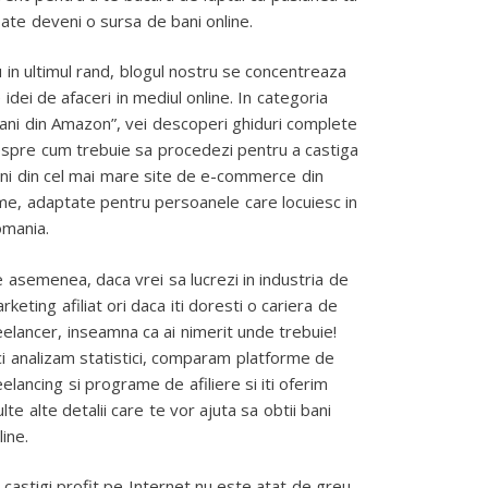
ate deveni o sursa de bani online.
 in ultimul rand, blogul nostru se concentreaza
 idei de afaceri in mediul online. In categoria
ani din Amazon”, vei descoperi ghiduri complete
spre cum trebuie sa procedezi pentru a castiga
ni din cel mai mare site de e-commerce din
me, adaptate pentru persoanele care locuiesc in
mania.
 asemenea, daca vrei sa lucrezi in industria de
rketing afiliat ori daca iti doresti o cariera de
eelancer, inseamna ca ai nimerit unde trebuie!
ci analizam statistici, comparam platforme de
eelancing si programe de afiliere si iti oferim
lte alte detalii care te vor ajuta sa obtii bani
line.
 castigi profit pe Internet nu este atat de greu