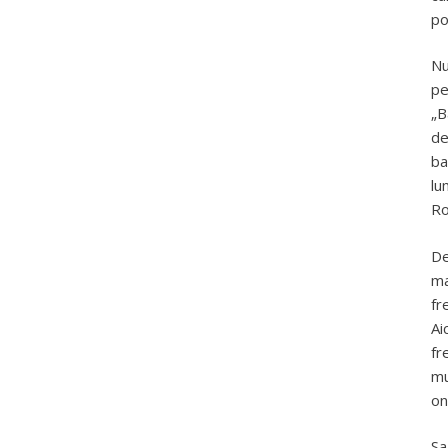
po
Nu
pe
„B
de
ba
lu
Ro
De
ma
fr
Ai
fr
mu
on
Sa