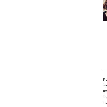
Pe
ba
In
lu
in