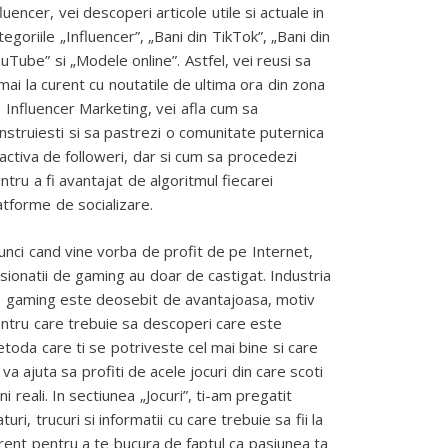
fluencer, vei descoperi articole utile si actuale in
tegoriile „Influencer”, „Bani din TikTok”, „Bani din
uTube” si „Modele online”. Astfel, vei reusi sa
mai la curent cu noutatile de ultima ora din zona
 Influencer Marketing, vei afla cum sa
nstruiesti si sa pastrezi o comunitate puternica
 activa de followeri, dar si cum sa procedezi
ntru a fi avantajat de algoritmul fiecarei
atforme de socializare.
unci cand vine vorba de profit de pe Internet,
sionatii de gaming au doar de castigat. Industria
 gaming este deosebit de avantajoasa, motiv
ntru care trebuie sa descoperi care este
toda care ti se potriveste cel mai bine si care
 va ajuta sa profiti de acele jocuri din care scoti
ni reali. In sectiunea „Jocuri”, ti-am pregatit
aturi, trucuri si informatii cu care trebuie sa fii la
rent pentru a te bucura de faptul ca pasiunea ta