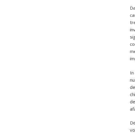
Da
ca
tr
in
si
co
me
im
In
nu
de
ch
de
af
De
vo