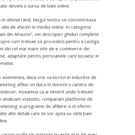
ate deveni o sursa de bani online.
 in ultimul rand, blogul nostru se concentreaza
 idei de afaceri in mediul online. In categoria
ani din Amazon”, vei descoperi ghiduri complete
spre cum trebuie sa procedezi pentru a castiga
ni din cel mai mare site de e-commerce din
me, adaptate pentru persoanele care locuiesc in
mania.
 asemenea, daca vrei sa lucrezi in industria de
rketing afiliat ori daca iti doresti o cariera de
eelancer, inseamna ca ai nimerit unde trebuie!
ci analizam statistici, comparam platforme de
eelancing si programe de afiliere si iti oferim
lte alte detalii care te vor ajuta sa obtii bani
line.
 castigi profit pe Internet nu este atat de greu