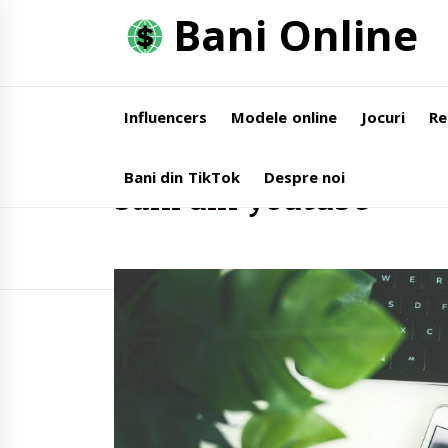
Skip
Bani Online
to
content
Influencers
Modele online
Jocuri
Re
Home
bani din youtube
Bani din TikTok
Despre noi
bani din youtube