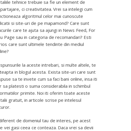
taliile tehnice trebuie sa fie un element de
partajare, ci creativitatea. Vrei sa intelegi cum
nctioneaza algoritmul celor mai cunoscute
licatii si site-uri de pe mapamond? Care sunt
ucurile care te ajuta sa ajungi in News Feed, For
u Page sau in categoria de recomandari? Esti
rios care sunt ultimele tendinte din mediul
line?
spunsurile la aceste intrebari, si multe altele, te
teapta in blogul acesta. Exista site-uri care sunt
spuse sa te invete cum sa faci bani online, insa iti
r sa platesti o suma considerabila in schimbul
formatiilor primite. Noi iti oferim toate aceste
talii gratuit, in articole scrise pe intelesul
turor.
diferent de domeniul tau de interes, pe acest
te vei gasi ceea ce conteaza. Daca vrei sa devii