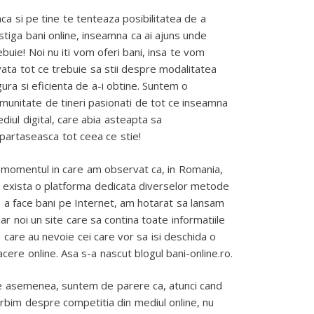
ca si pe tine te tenteaza posibilitatea de a
stiga bani online, inseamna ca ai ajuns unde
ebuie! Noi nu iti vom oferi bani, insa te vom
vata tot ce trebuie sa stii despre modalitatea
gura si eficienta de a-i obtine. Suntem o
munitate de tineri pasionati de tot ce inseamna
diul digital, care abia asteapta sa
partaseasca tot ceea ce stie!
 momentul in care am observat ca, in Romania,
 exista o platforma dedicata diverselor metode
 a face bani pe Internet, am hotarat sa lansam
iar noi un site care sa contina toate informatiile
 care au nevoie cei care vor sa isi deschida o
acere online. Asa s-a nascut blogul bani-online.ro.
 asemenea, suntem de parere ca, atunci cand
rbim despre competitia din mediul online, nu