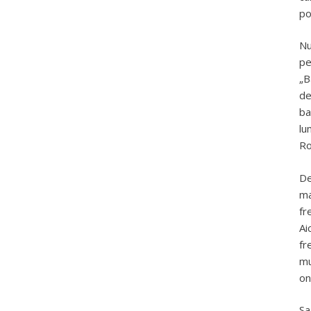
po
Nu
pe
„B
de
ba
lu
Ro
De
ma
fr
Ai
fr
mu
on
Sa