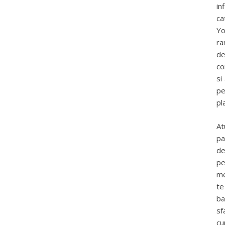
in
ca
Yo
ra
de
co
si
pe
pl
At
pa
de
pe
me
te
ba
sf
cu