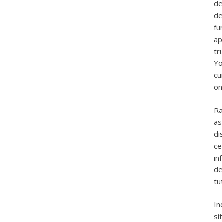
de
de
fu
ap
tr
Yo
cu
on
Ra
as
di
ce
in
de
tu
In
si